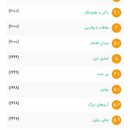
(2000)
4.1
راکی و بولوینکل
(2000)
6
ملاقات با والدین
(2000)
5.1
مردان افتخار
(1999)
5
تحلیل این
(1999)
4.1
بی عیب
(1998)
5.1
رونین
(1998)
5.6
آرزوهای بزرگ
(1997)
5.9
جکی براون