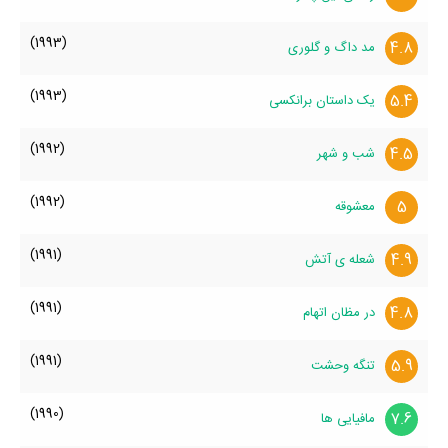
(1993)
4.8
مد داگ و گلوری
(1993)
5.4
یک داستان برانکسی
(1992)
4.5
شب و شهر
(1992)
5
معشوقه
(1991)
4.9
شعله ی آتش
(1991)
4.8
در مظان اتهام
(1991)
5.9
تنگه وحشت
(1990)
7.6
مافیایی ها