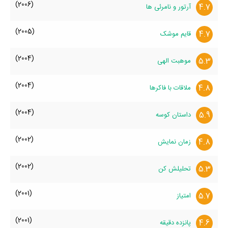
(2006)
4.7
آرتور و نامرئی ها
(2005)
4.7
قایم موشک
(2004)
5.3
موهبت الهی
(2004)
4.8
ملاقات با فاکرها
(2004)
5.9
داستان کوسه
(2002)
4.8
زمان نمایش
(2002)
5.3
تحلیلش کن
(2001)
5.7
امتیاز
(2001)
4.6
پانزده دقیقه