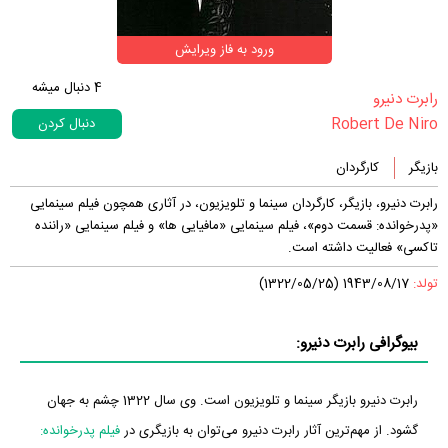
ورود به فاز ویرایش
4
دنبال میشه
‏رابرت دنیرو‏
Robert De Niro
دنبال کردن
بازیگر
کارگردان
رابرت دنیرو، بازیگر، کارگردان سینما و تلویزیون، در آثاری همچون فیلم سینمایی
«پدرخوانده: قسمت دوم»، فیلم سینمایی «مافیایی ها» و فیلم سینمایی «راننده
تاکسی» فعالیت داشته است.
تولد:
1943/08/17 (1322/05/25)
بیوگرافی رابرت دنیرو:
رابرت دنیرو بازیگر سینما و تلویزیون است. وی سال 1322 چشم به جهان
گشود. از مهم‌ترین آثار رابرت دنیرو می‌توان به بازیگری در
فیلم پدرخوانده: