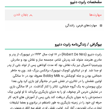
مشخصات رابرت دنیرو
مهارت‌ها
پنهان شدن
مهارت‌های فرعی: رانندگی
بیوگرافی / زندگی‌نامه رابرت دنیرو
رابرت دنیرو (Robert De Niro) ‏در ۱۷ اوت سال ۱۹۴۳ در نیویورک از پدر و
مادری هنرمند متولد شد.پدرش شاعر، مجسمه ساز و نقاش بود و مادرش
ویرجینیا آدمیرال نیز یک نقاش بود که مدت کوتاهی پس از تولد بابی از پدر
او جدا شد. او در ایتالیای کوچک نیویورک برانکس بزرگ شد. وی به خاطر
خجالتی بودن و جثه کوچکش به Bobby Milk معروف بود.در 10 سالگی
اولین نقشش را در تئاتری در نقش شیر در جادوگر اوز بازی کرد ولی بعدا
برای پیوستن به یک گروه خیابانی، تئاتر را کنار گذاشت. در 16 سالگی بازی
در نمایش خرس اثر چخوف، او را به دنیای بازیگری برگرداند تا او اولین چک
دستمزدش را به عنوان بازیگر دریافت کند.بابی پس از آموزش های لازم، کار
حرفه ای خود را در زمینه بازیگری به طور نامنظم در برادوی و بعضا تبلیغات
تجاری برای تلویزیون آغاز کرد. اولین نقش او در فیلم سه اتاق درمنهتن در