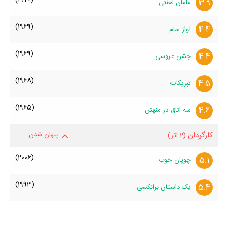
3.9
مامان لعنتی
(1969)
4.4
آواز سام
(1969)
4.4
جشن عروسی
(1968)
4.5
تبریکات
(1965)
4.6
سه اتاق در منهتن
کارگردان
پنهان شدن
(2 اثر)
(2006)
5.1
چوپان خوب
(1993)
5.4
یک داستان برانکسی