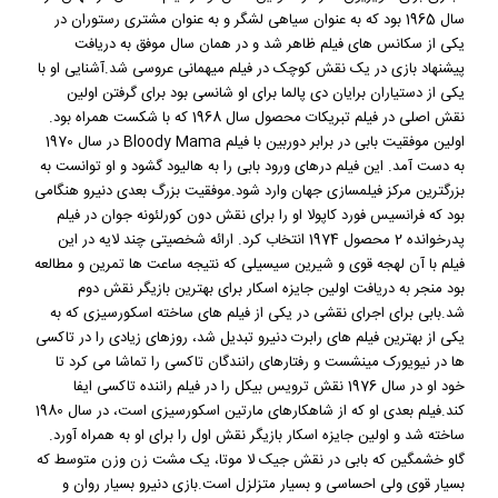
سال 1965 بود که به عنوان سیاهی لشگر و به عنوان مشتری رستوران در
یکی از سکانس های فیلم ظاهر شد و در همان سال موفق به دریافت
پیشنهاد بازی در یک نقش کوچک در فیلم میهمانی عروسی شد.آشنایی او با
یکی از دستیاران برایان دی پالما برای او شانسی بود برای گرفتن اولین
نقش اصلی در فیلم تبریکات محصول سال 1968 که با شکست همراه بود.
اولین موفقیت بابی در برابر دوربین با فیلم Bloody Mama در سال 1970
به دست آمد. این فیلم درهای ورود بابی را به هالیود گشود و او توانست به
بزرگترین مرکز فیلمسازی جهان وارد شود.موفقیت بزرگ بعدی دنیرو هنگامی
بود که فرانسیس فورد کاپولا او را برای نقش دون کورلئونه جوان در فیلم
پدرخوانده 2 محصول 1974 انتخاب کرد. ارائه شخصیتی چند لایه در این
فیلم با آن لهجه قوی و شیرین سیسیلی که نتیجه ساعت ها تمرین و مطالعه
بود منجر به دریافت اولین جایزه اسکار برای بهترین بازیگر نقش دوم
شد.بابی برای اجرای نقشی در یکی از فیلم های ساخته اسکورسیزی که به
یکی از بهترین فیلم های رابرت دنیرو تبدیل شد، روزهای زیادی را در تاکسی
ها در نیویورک مینشست و رفتارهای رانندگان تاکسی را تماشا می کرد تا
خود او در سال 1976 نقش ترویس بیکل را در فیلم راننده تاکسی ایفا
کند.فیلم بعدی او که از شاهکارهای مارتین اسکورسیزی است، در سال 1980
ساخته شد و اولین جایزه اسکار بازیگر نقش اول را برای او به همراه آورد.
گاو خشمگین که بابی در نقش جیک لا موتا، یک مشت زن وزن متوسط که
بسیار قوی ولی احساسی و بسیار متزلزل است.بازی دنیرو بسیار روان و