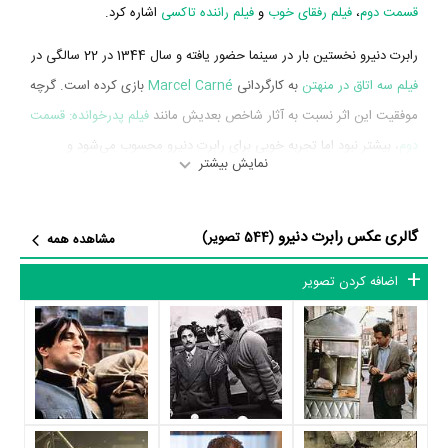
قسمت دوم
،
فیلم رفقای خوب
و
فیلم راننده تاکسی
اشاره کرد.
رابرت دنیرو نخستین بار در سینما حضور یافته و سال 1344 در 22 سالگی در
فیلم سه اتاق در منهتن
به کارگردانی
Marcel Carné
بازی کرده است. گرچه
موفقیت این اثر نسبت به آثار شاخص بعدیش مانند
فیلم پدرخوانده: قسمت
دوم
، بیشتر نبود اما تجربه خوبی برای رابرت دنیرو محسوب می‌شود و
نمایش بیشتر
همکاری با هنرمندانی همچون
آنی ژیراردو
،
O.E.
،
Maurice Ronet
Hasse
و
Margaret Nolan
را تجربه کرد.
گالری عکس رابرت دنیرو
(544 تصویر)
مشاهده همه
رابرت دنیرو در سال 1353 دوره‌ی پرتلاشی را در عرصه سینما و تلویزیون
گذراند و در اثر مهمی بازی کرده است. اثر مهم رابرت دنیرو در این سال،
اضافه کردن تصویر
بازیگری در
فیلم پدرخوانده: قسمت دوم
به کارگردانی
فرانسیس فورد کاپولا
محسوب می‌شود.
شاید یکی از مهم‌ترین بخش‌های بیوگرافی رابرت دنیرو بازی در
فیلم
پدرخوانده: قسمت دوم
بوده است. رابرت دنیرو سال 1353 در 31 سالگی در
فیلم پدرخوانده: قسمت دوم
نقش مهمی بازی کرده است که توانست با