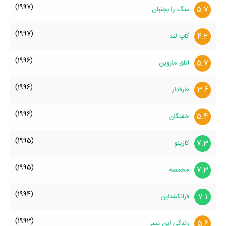
(1997)
5.7
سگ را بجنبان
(1997)
4.2
کاپ لند
(1996)
5.7
اتاق ماروین
(1996)
3.6
طرفدار
(1996)
5.4
خفتگان
(1995)
7.3
کازینو
(1995)
7.3
مخمصه
(1994)
7.1
فرانکشتاین
(1993)
5.6
زندگی این پسر