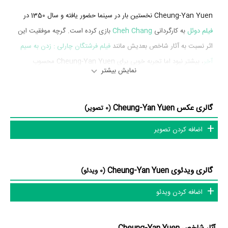
Cheung-Yan Yuen نخستین بار در سینما حضور یافته و سال 1350 در
فیلم دوئل
به کارگردانی
Cheh Chang
بازی کرده است. گرچه موفقیت این
اثر نسبت به آثار شاخص بعدیش مانند
فیلم فرشتگان چارلی : زدن به سیم
آخر
، بیشتر نبود اما تجربه خوبی برای Cheung-Yan Yuen محسوب
نمایش بیشتر
می‌شود و همکاری با هنرمندانی همچون
Ping
،
David Chiang
،
Lung Ti
Wang
و
Jeanette Yu Wei
را تجربه کرد.
گالری عکس Cheung-Yan Yuen
(0 تصویر)
Cheung-Yan Yuen در سال 1382 دوره‌ی پرتلاشی را در عرصه سینما و
تلویزیون گذراند و در اثر مهمی بازی کرده است. اثر مهم Cheung-Yan
اضافه کردن تصویر
Yuen در این سال، بازیگری در
فیلم فرشتگان چارلی : زدن به سیم آخر
به
کارگردانی
McG
محسوب می‌شود.
گالری ویدئوی Cheung-Yan Yuen
(0 ویدئو)
شاید یکی از مهم‌ترین بخش‌های بیوگرافی Cheung-Yan Yuen بازی در
اضافه کردن ویدئو
فیلم فرشتگان چارلی : زدن به سیم آخر
بوده است. Cheung-Yan Yuen
سال 1382
فیلم فرشتگان چارلی : زدن به سیم آخر
نقش مهمی بازی کرده
است که توانست با مهارت خود، آن نقش و همچنین خودش را میان