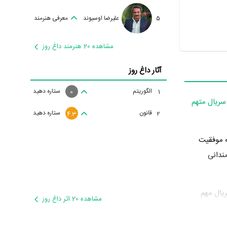
5
علیرضا اوسیوند
معرفی هنرمند
مشاهده 20 هنرمند داغ روز
آثار داغ روز
الگوریتم
ستاره دهید
1
0
سریال متهم
قانون
ستاره دهید
2
4.3
 موفقیت
ندانی
تلاشی را در عرصه سینما و تلویزیون گذراند و در آثار مهمی بازی کرده است. او در این سال با بازی در 3 سریال مهم
مشاهده 20 اثر داغ روز
کیمیا
به