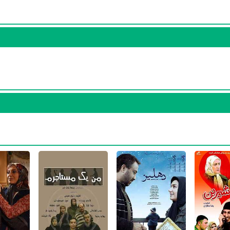
سریال شهرزاد 1
بوده است. پروین ملکی سال 1394
سریال شهرزاد 1
نقش مهمی
ا میان مخاطبان تلویزیون مطرح کند. او در این سریال با
حسن فتحی
همکا
یگری موفقی برای خود رقم بزند و همکاری در کنار بازیگرانی نظیر
علی نصیریان
د.
و شیرین
نیز بازی کرده است. پروین ملکی این‌بار با
رضا عطاران
یعنی کارگردا
ا عطاران
و
رضا شفیعی‌جم
همکاری داشت.
در این سال‌ها پروین 
 مدت زمان بازیگری خود، هم در تلویزیون و هم در سینما بازی کرده است. پر
باید بیشتر بازیگر تلویزیون بدانیم چرا که 71% آثار وی تلویزیونی و 29% آثا
ال نفس گرم
،
سریال کیمیا
،
سریال شهرزاد 1
،
سریال بچه‌های نسبتاً بد
،
سریال تک
ل راه شب
،
سریال ای دوست مرا‌به خاطر‌آور
،
سریال سایه
،
سریال ترش و شیری
ما با نام‌های
فیلم احتمال باران اسیدی
،
فیلم فرار سرباز شایان
،