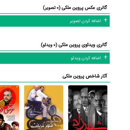
گالری عکس پروین ملکی
(0 تصویر)
شاید یکی از مهم‌ترین بخش‌های بیوگرافی پروین ملکی بازی در
کرده است که توانست با مهارت خود، آن نقش و همچنین خودش ر
اضافه کردن تصویر
است. پروین ملکی توانست با بازی در
سریال شهرزاد 1
تجربه باز
علیدوستی
،
سید شهاب حسینی
و
مصطفی زمانی
بر تجارب او افزو
گالری ویدئوی پروین ملکی
(0 ویدئو)
پروین ملکی علاوه‌بر
سریال شهرزاد 1
، سال 1385 در
سریال ترش 
اضافه کردن ویدئو
ترش و شیرین
و هنرمندانی چون
شهره سلطانی
،
حمید لولایی
،
رض
آثار شاخص پروین ملکی
طاهری با 4 مرتبه، محمد فرزانه با 4 مرتبه، فلور نظری با 4 مرتبه و گلاره عباسی با 4 مرتبه بیشترین همکاری را با پروین ملکی داشته‌اند.
یکی از ویژگی‌های حرفه‌ای بیوگرافی پروین ملکی آن هست که در
در 17 اثر در تلویزیون با نام‌های
سریال ستارخان
،
سریال پریا
،
سری
سریال چمدان
،
سریال پنج کیلومتر تا بهشت
،
سریال سپیده
،
سریا
شهریار
،
سریال متهم گریخت
و
سریال من یک مستاجرم
نام‌های و در 7 اثر در سین