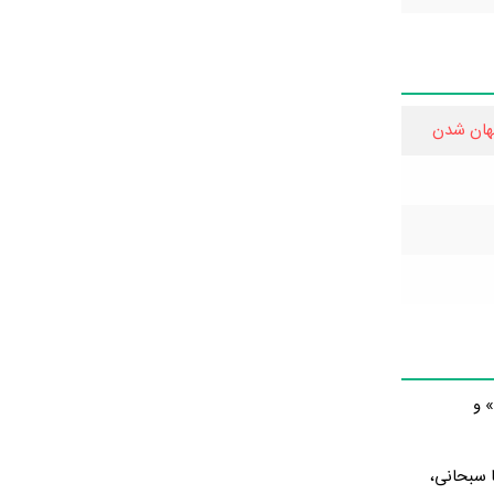
هان شدن
 و
ا سبحانی،