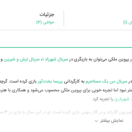
جزئیات
ان
(1)
حواشی
(3)
ار پروین ملکی می‌توان به بازیگری در
سریال شهرزاد 1
،
سریال ترش و شیرین
و
سریال من یک مستاجرم
به کارگردانی
پریسا بخت‌آور
بازی کرده است. گرچه
شتر نبود اما تجربه خوبی برای پروین ملکی محسوب می‌شود و همکاری با هنرم
 شهریاری
را تجربه کرد.
پروین ملکی در سال 1394 دوره‌ی پر
نمایش بیشتر
ن سال، بازیگری در
سریال نفس گرم
به کارگردانی
محمدمهدی عسگرپور
،
سریال 
محسوب می‌شود.