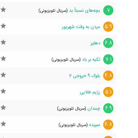
7
بچه‌های نسبتاً بد
(سریال تلویزیونی)
5.9
مردن به وقت شهریور
6.8
دهلیز
7.1
تکیه بر باد
(سریال تلویزیونی)
4.8
بلوک 9 خروجی 2
5.1
رژیم طلایی
6.9
چمدان
(سریال تلویزیونی)
4.8
سپیده
(سریال تلویزیونی)