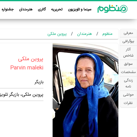
سینما و تلویزیون
تحریریه
گالری
هنرمندان
جشنواره
معرفی
منظوم
هنرمندان
پروین ملکی
بیوگرافی
آثار
شاخص
‏پروین ملکی‏
سوابق
Parvin maleki
مشخصات
زندگی
بازیگر
نامه
پروین ملکی، بازیگر تلوی
حواشی
نظرات