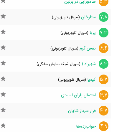
5.3
سامورایی در برلین
7.8
ستارخان
(سریال تلویزیونی)
7.3
پریا
(سریال تلویزیونی)
6.4
نفس گرم
(سریال تلویزیونی)
8.3
شهرزاد 1
(سریال شبکه نمایش خانگی)
5.7
کیمیا
(سریال تلویزیونی)
4.7
احتمال باران اسیدی
4.7
فرار سرباز شایان
4.9
خواب‌زده‌ها