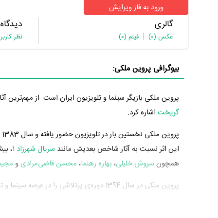
ورود به فاز ویرایش
گالری
دیدگاه
عکس
(0)
فیلم
(0)
نظر کاربر
بیوگرافی پروین ملکی:
پروین ملکی بازیگر سینما و تلویزیون ایران است. از مهم‌ترین آث
گریخت
اشاره کرد.
پروین ملکی نخستین بار در تلویزیون حضور یافته و سال 1383 در
این اثر نسبت به آثار شاخص بعدیش مانند
سریال شهرزاد 1
، بی
همچون
سروش خلیلی
،
بهاره رهنما
،
محسن قاضی‌مرادی
و
مجید
تلویزیون خود را به مردم معرفی کرد. آثار مهم پروین ملکی در ای
کارگردانی
جواد افشار
و
سریال شهرزاد 1
به کارگردانی
حسن فتحی