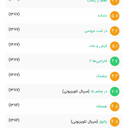
4.4
نظام از راست
(1387)
5.8
دلداده
(1387)
4.2
در شب عروسی
(1387)
5.1
کیش و مات
(1387)
6.7
اخراجی‌ها ۲
(1387)
4.6
چشمک
(1387)
7.8
در چشم باد
(سریال تلویزیونی)
(1386)
4.8
همخانه
(1386)
4.8
پاتوق
(سریال تلویزیونی)