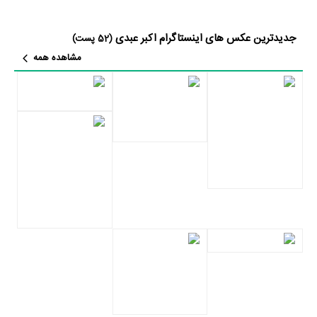
ادامه داد.جنگجوی پیروز، نان و عشق و موتور ۱۰۰۰، قاعده بازی از معدود آثار
نسبتاً موفق عبدی در 15 سال اخیر هستند که سایر فیلم‌های او کمتر نشانی از
جدیدترین عکس های اینستاگرام اکبر عبدی
(52 پست)
سابقه گذشته‌اش دارد.
مشاهده همه
این بازیگر با فیلم «خوابم می‌آد» به‌عنوان اولین تجربه کارگردانی رضا عطاران
بار دیگر مورد توجه قرار گرفت و سیمرغ بلورین بهترین بازیگر نقش مکمل
مرد را از سی‌امین جشنواره بین‌المللی فجر دریافت کرد، سیمرغی که یک بار
برای فیلم مادر گرفته بود، این‌بار برای بازی در نقش مادر به او اهدا شد!
اکبر عبدی به غیر از خوابم می‌آد که نقش یک زن را بازی کرد، سال‌ها قبل‌تر
با فیلم آدم‌برفی با گریم متفاوتی نقش زن را بازی کرد. علاوه بر نقش‌های
کمدی اکبر عبدی، نباید نقش متفاوت او را در فیلم مادر علی حاتمی از یاد
ببریم خصوصاً آنجایی که می‌گفت، مادر مُرد، از بس که جان ندارد!
عبدی که دوباره روند پرکارش را در سینما از سر گرفته طی سال‌های اخیر