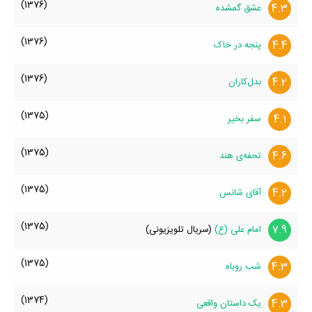
(1376)
4.3
عشق گمشده
(1376)
4.4
پنجه در خاک
(1376)
4.2
بدل‌کاران
(1375)
4.1
سفر بخیر
(1375)
4.6
تحفه‌ی هند
(1375)
4.2
آقای شانس
(1375)
7.9
امام علی (ع)
(سریال تلویزیونی)
(1375)
4.3
شب روباه
(1374)
4.3
یک داستان واقعی