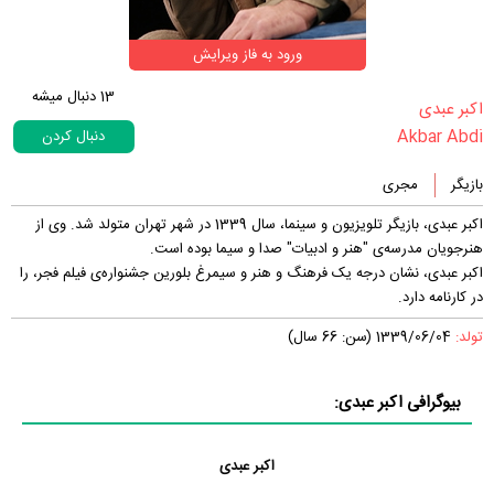
ورود به فاز ویرایش
13
دنبال میشه
‏اکبر عبدی‏
Akbar Abdi
دنبال کردن
بازیگر
مجری
اکبر عبدی، بازیگر تلویزیون و سینما، سال 1339 در شهر تهران متولد شد. وی از
هنرجویان مدرسه‌ی "هنر و ادبیات" صدا و سیما بوده است.
اکبر عبدی، نشان درجه یک فرهنگ و هنر و سیمرغ بلورین جشنواره‌ی فیلم فجر، را
در کارنامه دارد.
تولد:
1339/06/04 (سن: 66 سال)
بیوگرافی اکبر عبدی:
اکبر عبدی