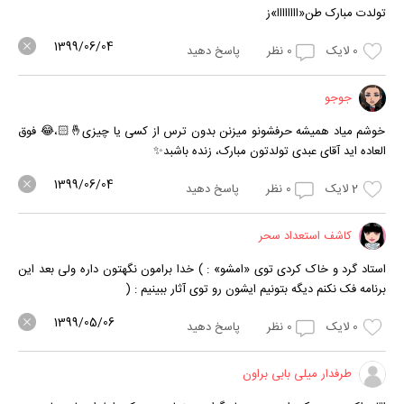
تولدت مبارک طن«اااااااا»ز
1399/06/04
0
لایک
0
نظر
پاسخ دهید
جوجو
خوشم میاد همیشه حرفشونو میزنن بدون ترس از کسی یا چیزی⁦🤞🏻⁩،😂 فوق
العاده اید آقای عبدی تولدتون مبارک، زنده باشبد✨
1399/06/04
2
لایک
0
نظر
پاسخ دهید
کاشف استعداد سحر
استاد گرد و خاک کردی توی «امشو» : ) خدا برامون نگهتون داره ولی بعد این
برنامه فک نکنم دیگه بتونیم ایشون رو توی آثار ببینیم : (
1399/05/06
0
لایک
0
نظر
پاسخ دهید
طرفدار میلی بابی براون