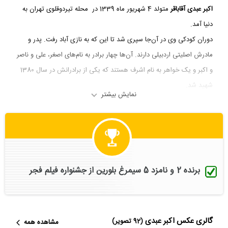
اکبر عبدی
آقاباقر
متولد 4 شهریور ماه 1339 در محله تیردوقلوی تهران به
دنیا آمد.
دوران کودکی وی در آن‌جا سپری شد تا این‌ که به نازی آباد رفت. پدر و
مادرش اصلیتی اردبیلی دارند. آن‌ها چهار برادر به ‌نام‌های اصغر، علی و ناصر
و اکبر و یک خواهر به نام اشرف هستند که یکی از برادرانش در سال 1380
شهید شد.
نمایش بیشتر
اکبر عبدی ازدواج کرده است و متاهل می‌باشد. نام همسر وی نینا عبدی
است. آن‌ها یک فرزند دختر به نام المیرا نیز دارند.
اکبر عبدی در سال ۱۳۵۷ با نمایش «سیرک باشکوه» پا به عرصه تئاتر حرفه‌ای
گذاشت و خیلی زود وارد تلویزیون و سینما شد.
برنده 2 و نامزد 5 سیمرغ بلورین از جشنواره فیلم فجر
عبدی پس از دریافت مدرک دیپلم از سال 1357 با نمایش‌های آماتوری
فعالیت هنری‌اش را آغاز کرد، وی با نمایش "سیرک باشکوه" پا به عرصه تئاتر
حرفه‌ای گذاشت و سپس در سال 1362 به تلویزیون رفت و در مجموعه
گالری عکس اکبر عبدی
(92 تصویر)
مشاهده همه
«محله بروبیا» (داریوش مؤدبیان، 1363) و «بازم مدرسه‌ام دیر شد» (1365)