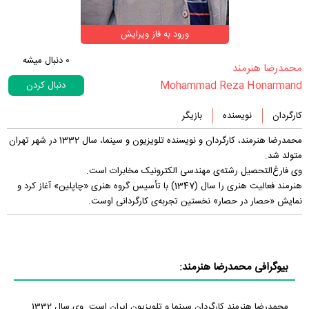
ورود به فاز ویرایش
0
دنبال میشه
‏محمدرضا هنرمند‏
Mohammad Reza Honarmand
دنبال کردن
کارگردان
نویسنده
بازیگر
محمدرضا هنرمند، کارگردان و نویسنده تلویزیون و سینما، سال 1332 در شهر تهران
متولد شد.
وی فارغ‌التحصیل رشته‌ی مهندسی الکترونیک مخابرات است.
هنرمند فعالیت هنری را سال (1347) با تأسیس گروه هنری «چاپلین» آغاز کرد و
نمایش «حصار در حصار» نخستین تجربه‌ی کارگردانی اوست.
بیوگرافی محمدرضا هنرمند:
محمدرضا هنرمند کارگردان سینما و تلویزیون ایران است. وی سال 1332