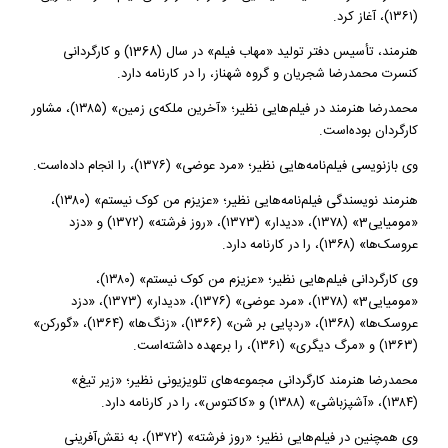
(۱۳۶۱)، آغاز کرد.
هنرمند، تأسیس دفتر تولید «مهاب فیلم» در سال (1368) و کارگردانی
کنسرت محمدرضا شجریان و گروه شهناز، را در کارنامه دارد.
محمدرضا هنرمند در فیلم‌هایی نظیر؛ «آخرین ملکه‌ی زمین» (۱۳۸۵)، مشاور
کارگردان بوده‌است.
وی بازنویسی فیلم‌نامه‌هایی نظیر؛ «مرد عوضی» (۱۳۷۶)، را انجام داده‌است.
هنرمند نویسندگی فیلم‌نامه‌هایی نظیر؛ «عزیزم من کوک نیستم» (۱۳۸۰)،
«مومیایی3» (۱۳۷۸)، «دیدار» (۱۳۷۳)، «روز فرشته» (۱۳۷۲) و «دزد
عروسک‌ها» (۱۳۶۸)، را در کارنامه دارد.
وی کارگردانی فیلم‌هایی نظیر؛ «عزیزم من کوک نیستم» (۱۳۸۰)،
«مومیایی3» (۱۳۷۸)، «مرد عوضی» (۱۳۷۶)، «دیدار» (۱۳۷۳)، «دزد
عروسک‌ها» (۱۳۶۸)، «ردپایی بر شن» (۱۳۶۶)، «زنگ‌ها» (۱۳۶۴)، «گورکن»
(۱۳۶۳) و «مرگ دیگری» (۱۳۶۱)، را برعهده داشته‌است.
محمدرضا هنرمند کارگردانی مجموعه‌های تلویزیونی نظیر؛ «زیر تیغ»
(۱۳۸۴)، «آشپزباشی» (۱۳۸۸) و «کاکتوس»، را در کارنامه دارد.
وی همچنین در فیلم‌هایی نظیر؛ «روز فرشته» (۱۳۷۲)، به نقش‌آفرینی