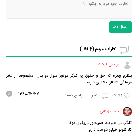
ارسال نظر
نظرات مردم (
4
نظر)
مرتضی فرهادنیا
بنظرم بهتره که حق و حقوق یه کارگر موتور سوار رو بدن .مخصوصا از قشر
فرهنگی انتظار بیشتری داریم
1398/12/27
1
لایک
0
نظر
پاسخ دهید
طاها مزینانی
کارگردانی هنرمند همینطور بازیگری توانا
کاراشونو خیلی دوست دارم