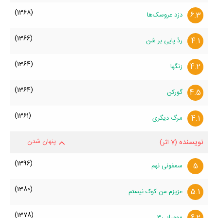
(1368)
6.3
دزد عروسک‌ها
(1366)
4.1
ردّ پایی بر شن
(1364)
4.2
زنگها
(1364)
4.5
گورکن
(1361)
4.1
مرگ دیگری
نویسنده
پنهان شدن
(7 اثر)
(1396)
5
سمفونی نهم
(1380)
5.1
عزیزم من کوک نیستم
(1378)
6.2
مومیایی3