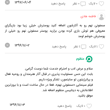
1397/06/04
0
لایک
0
نظر
پاسخ دهید
فاطمه هادی
سمفونی نهم رو به آثارشون اضافه کنید پوسترش خیلی زیبا بود بازیگرای
معروفی هم توش بازی کرده بودن بزارید پوستر سمفونی نهم رو خیلی از
پوسترش خوشم اومد
1396/11/02
1
لایک
1
نظر
پاسخ دهید
منظوم
سلام و عرض ادب و احترام خدمت شما دوست گرامی.
بابت این حس مسئولیت پذیری در قبال آثار هنرمندان و روحیه فعال
و پرانرژیتون تو سایتمون، تشکر ویژه داریم.
فیلم سینمایی «سمفونی نهم»، فعلا در حال ساخت است و با بروزترین
اطلاعاتش به دیتابیس منظوم اضافه شد.
موفق باشید.
1396/11/03
0
لایک
پاسخ دهید