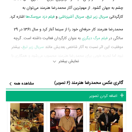
چشم به جهان گشود. از مهم‌ترین آثار محمدرضا هنرمند می‌توان به
کارگردانی
سریال زیر تیغ
،
سریال آشپزباشی
و
فیلم دزد عروسک‌ها
اشاره کرد.
محمدرضا هنرمند کار حرفه‌ای خود را از سینما آغاز کرد و سال 1361 در 29
سالگی در
فیلم مرگ دیگری
به عنوان کارگردان فعالیت داشته است. گرچه
موفقیت این اثر نسبت به آثار شاخص بعدیش مانند
سریال زیر تیغ
، بیشتر
نبود اما تجربه خوبی برای محمدرضا هنرمند محسوب می‌شود و همکاری با
نمایش بیشتر
هنرمندانی همچون
محمد کاسبی
،
جعفر دهقان
،
حمید شریفیان
و
محمدحسین صایمی
را تجربه کرد.
گالری عکس محمدرضا هنرمند
(6 تصویر)
مشاهده همه
محمدرضا هنرمند در سال 1385 دوره‌ی پرتلاشی را در عرصه سینما و
تلویزیون گذراند و در تولید اثر مهمی حضور داشته است. اثر مهم محمدرضا
اضافه کردن تصویر
هنرمند در این سال، فعالیت در
سریال زیر تیغ
به عنوان کارگردان محسوب
می‌شود.
شاید یکی از مهم‌ترین بخش‌های بیوگرافی محمدرضا هنرمند فعالیت در