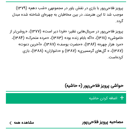
پرویز فلاحی‌پور با بازی در نقش یاور در مجموعه‎ی «شب دهم» (1379)
موجب شد تا این هنرمند، در بین مخاطبان به چهره‌ای شناخته‌ شده مبدل
گردد.
پرویز فلاحی‌پور در سریال‌هایی نظیر؛ «فردا دیر است» (1377)، «روشن‌تر از
خاموشی» (1381)، «اگه بابام زنده بود» (1383)، «مرده متحرک» (1384)،
«مرد هزار چهره» (1386)، «حضرت یوسف» (1387)، «آخرین دعوت»
(1387)، « گل‌های گرمسیری» (1387) و «دلنوازان» (1388)، بازی
کرده‌است.
حواشی پرویز فلاحی‌پور (0 حاشیه)
اضافه کردن حاشیه
مصاحبه پرویز فلاحی‌پور
مشاهده همه