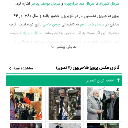
سریال شهرزاد 1
،
سریال مرد هزارچهره
و
سریال یوسف پیامبر
اشاره کرد.
پرویز فلاحی‌پور نخستین بار در تلویزیون حضور یافته و سال 1380 در 44
سالگی در
سریال شب دهم
به کارگردانی
حسن فتحی
بازی کرده است. گرچه
موفقیت این اثر نسبت به آثار شاخص بعدیش مانند
سریال شهرزاد 1
، بیشتر
نبود اما تجربه خوبی برای پرویز فلاحی‌پور محسوب می‌شود و همکاری با
نمایش بیشتر
هنرمندانی همچون
حسین یاری
،
کتایون ریاحی
،
محمود‌ پاک‌نیت
و
رویا
تیموریان
را تجربه کرد.
گالری عکس پرویز فلاحی‌پور
(11 تصویر)
مشاهده همه
پرویز فلاحی‌پور در سال 1394 دوره‌ی پرتلاشی را در عرصه سینما و تلویزیون
گذراند و در اثر مهمی بازی کرده است. اثر مهم پرویز فلاحی‌پور در این سال،
اضافه کردن تصویر
بازیگری در
سریال شهرزاد 1
به کارگردانی
حسن فتحی
محسوب می‌شود.
شاید یکی از مهم‌ترین بخش‌های بیوگرافی پرویز فلاحی‌پور بازی در
سریال
شهرزاد 1
بوده است. پرویز فلاحی‌پور سال 1394 در 58 سالگی در
سریال
شهرزاد 1
نقش مهمی بازی کرده است که توانست با مهارت خود، آن نقش و
همچنین خودش را میان مخاطبان تلویزیون مطرح کند. او در این سریال با