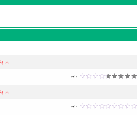
پن
0
/
10
پن
0
/
10