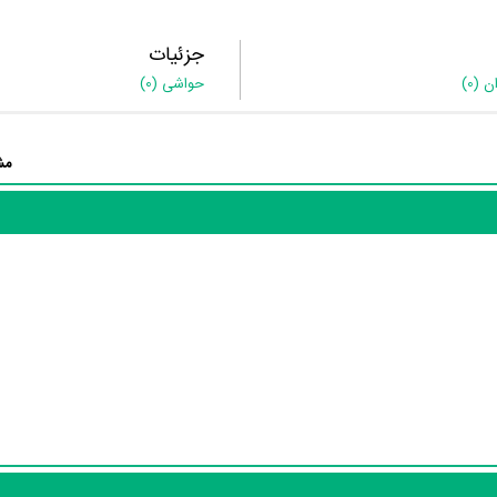
جزئیات
ان
(0)
حواشی
(0)
مش