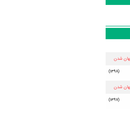
هان شدن
(1398)
هان شدن
(1397)