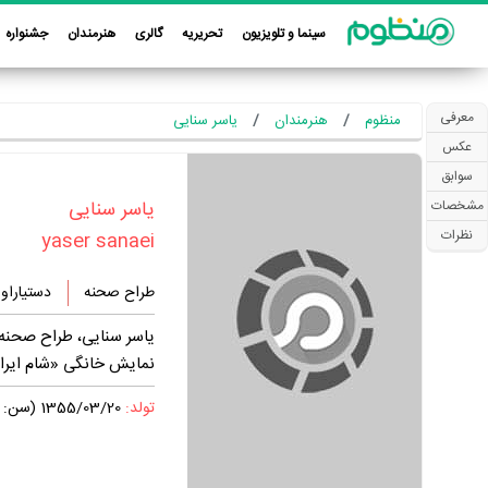
سینما و تلویزیون
تحریریه
گالری
هنرمندان
جشنواره
معرفی
منظوم
هنرمندان
یاسر سنایی
عکس
سوابق
‏یاسر سنایی‏
مشخصات
نظرات
yaser sanaei
طراح صحنه
دستیاراول
یاسر سنایی، طراح صحنه، 
نمایش خانگی «شام ایرانی 2» فعالیت داشته
تولد:
1355/03/20 (سن: 50 سال)