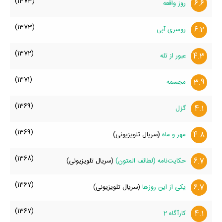
(1373)
6.6
روز واقعه
(1373)
6.2
روسری آبی
(1372)
4.3
عبور از تله
(1371)
3.9
مجسمه
(1369)
4.1
گزل
(1369)
4.8
مهر و ماه
(سریال تلویزیونی)
(1368)
6.7
حکایت‌نامه (لطائف المتون)
(سریال تلویزیونی)
(1367)
6.7
یکی از این روزها
(سریال تلویزیونی)
(1367)
4.1
کارآگاه 2