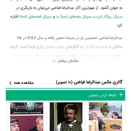
به جهان گشود. از مهم‌ترین آثار عبدالرضا فیاضی می‌توان به بازیگری در
سریال روزگار قریب
،
سریال بچه‌های نسبتاً بد
و
سریال قصه‌های تابه‌تا
اشاره
کرد.
عبدالرضا فیاضی نخستین بار در سینما حضور یافته و سال 1357 در 25
سالگی در
فیلم چریکه تارا
به کارگردانی
بهرام بیضایی
بازی کرده است. گرچه
موفقیت این اثر نسبت به آثار شاخص بعدیش مانند
سریال روزگار قریب
،
نمایش بیشتر
بیشتر نبود اما تجربه خوبی برای عبدالرضا فیاضی محسوب می‌شود و
همکاری با هنرمندانی همچون
سوسن تسلیمی
،
منوچهر فرید
،
رضا بابک
و
سیامک اطلسی
را تجربه کرد.
گالری عکس عبدالرضا فیاضی
(10 تصویر)
مشاهده همه
عبدالرضا فیاضی در سال 1386 دوره‌ی پرتلاشی را در عرصه سینما و
اضافه کردن تصویر
تلویزیون گذراند و در آثار مهمی بازی کرده است. او در این سال با بازی در
2 فیلم و سریال مهم سینما و تلویزیون خود را به مردم معرفی کرد. آثار مهم
عبدالرضا فیاضی در این سال، بازیگری در
فیلم سبز کوچک
به کارگردانی
غلامرضا رمضانی
و
سریال روزگار قریب
به کارگردانی
کیانوش عیاری
محسوب