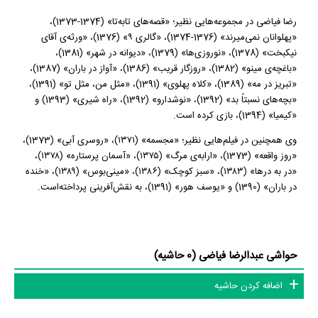
رضا فیاضی در مجموعه‌هایی نظیر؛ «قصه‌های تابه‌تا» (1374-1373)،
«پهلوانان نمی‌میرند» (1376-1374)، «گالری ۹» (1376)، «ورثه‌ی آقای
نیکبخت» (1378)، «نوروزی‌ها» (1379)، «دیوانه در شهر» (1381)،
«باغچه‌ی مینو» (1382)، «روزگار قریب» (1386)، «آواز در باران» (1387)،
«تبریز در مه» (1389)، «کلاه پهلوی» (1391)، «مثل من، مثل تو» (1391)،
«بچه‌های نسبتاً بد» (1392)، «نوشدارو» (1392)، «راه شیری» (1393) و
«کیمیا» (1394)، بازی کرده است.
وی همچنین در فیلم‌هایی نظیر؛ «مجسمه» (۱۳۷۱)، «روسری آبی» (1373)،
«روز واقعه» (1373)، «ارابه‌ی مرگ» (۱۳۷۵)، «آسمان پرستاره» (۱۳۷۸)،
«در به درها» (۱۳۸۳)، «سبز کوچک» (۱۳۸۶)، «مینی‌بوس» (۱۳۸۹)، «خنده
در باران» (1390) و «یوسف هور» (1391)، به نقش‌آفرینی پرداخته‌‌است.
حواشی عبدالرضا فیاضی (0 حاشیه)
اضافه کردن حاشیه