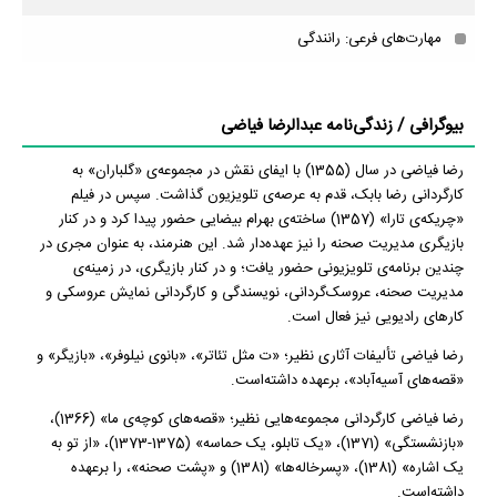
مهارت‌های فرعی: رانندگی
بیوگرافی / زندگی‌نامه عبدالرضا فیاضی
رضا فیاضی در سال (1355) با ایفای نقش در مجموعه‌ی «گلباران» به
کارگردانی رضا بابک، قدم به عرصه‌ی تلویزیون گذاشت. سپس در فیلم
«چریکه‌ی تارا» (1357) ساخته‌ی بهرام بیضایی حضور پیدا کرد و در کنار
بازیگری مدیریت صحنه را نیز عهده‌دار شد. این هنرمند، به عنوان مجری در
چندین برنامه‌ی تلویزیونی حضور یافت؛ و در کنار بازیگری، در زمینه‌ی
مدیریت صحنه، عروسک‌گردانی، نویسندگی و کارگردانی نمایش عروسکی و
کارهای رادیویی نیز فعال است.
رضا فیاضی تألیفات آثاری نظیر؛ «ت مثل تئاتر»، «بانوی نیلوفر»، «بازیگر» و
«قصه‌های آسیه‌آباد»، برعهده داشته‌است.
رضا فیاضی کارگردانی مجموعه‌هایی نظیر؛ «قصه‌های کوچه‌ی ما» (1366)،
«بازنشستگی» (1371)، «یک تابلو، یک حماسه» (1375-1373)، «از تو به
یک اشاره» (1381)، «پسرخاله‌ها» (1381) و «پشت صحنه»، را برعهده
داشته‌است.