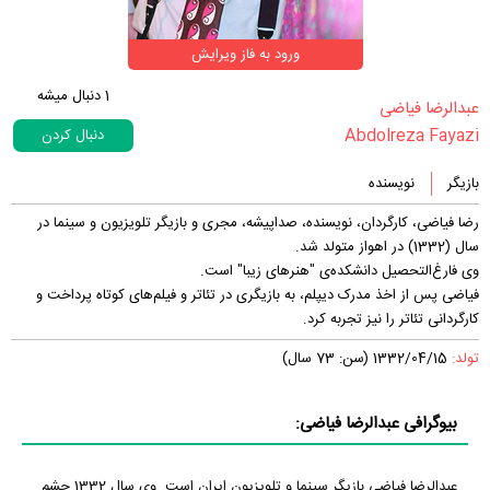
ورود به فاز ویرایش
1
دنبال میشه
‏عبدالرضا فیاضی‏
Abdolreza Fayazi
دنبال کردن
بازیگر
نویسنده
رضا فیاضی، کارگردان، نویسنده، صداپیشه، مجری و بازیگر تلویزیون و سینما در
سال (1332) در اهواز متولد شد.
وی فارغ‌التحصیل دانشکده‌ی "هنرهای زیبا" است.
فیاضی پس از اخذ مدرک دیپلم، به بازیگری در تئاتر و فیلم‌های کوتاه پرداخت و
کارگردانی تئاتر را نیز تجربه کرد.
تولد:
1332/04/15 (سن: 73 سال)
بیوگرافی عبدالرضا فیاضی:
عبدالرضا فیاضی بازیگر سینما و تلویزیون ایران است. وی سال 1332 چشم