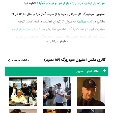
سیزده یار اوشن
،
فیلم یازده یار اوشن
و
فیلم چگوآرا 1
اشاره کرد.
استیون سودربرگ کار حرفه‌ای خود را از سینما آغاز کرد و سال 1370 در 29
سالگی در
فیلم Kafka
به عنوان کارگردان فعالیت داشته است. گرچه
موفقیت این اثر نسبت به آثار شاخص بعدیش مانند
فیلم سیزده یار اوشن
،
بیشتر نبود اما تجربه خوبی برای استیون سودربرگ محسوب می‌شود و
نمایش بیشتر
همکاری با هنرمندانی همچون
جرمی آیرونز
،
Joel
،
Theresa Russell
Grey
و
ایان هولم
را تجربه کرد.
گالری عکس استیون سودربرگ
(56 تصویر)
مشاهده همه
استیون سودربرگ در سال 1386 دوره‌ی پرتلاشی را در عرصه سینما و
تلویزیون گذراند و در تولید اثر مهمی حضور داشته است. اثر مهم استیون
اضافه کردن تصویر
سودربرگ در این سال، فعالیت در
فیلم سیزده یار اوشن
به عنوان کارگردان
محسوب می‌شود.
شاید یکی از مهم‌ترین بخش‌های بیوگرافی استیون سودربرگ فعالیت در
فیلم سیزده یار اوشن
بوده است. استیون سودربرگ سال 1386 در 45
سالگی
فیلم سیزده یار اوشن
را کارگردانی کرد که توانست خود را میان