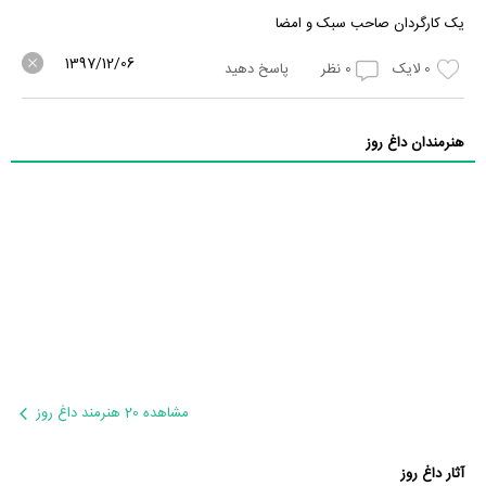
یک کارگردان صاحب سبک و امضا
1397/12/06
0
لایک
0
نظر
پاسخ دهید
هنرمندان داغ روز
مشاهده 20 هنرمند داغ روز
آثار داغ روز