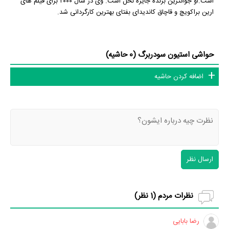
است.او جوانترین برنده جایزه نخل است. وی در سال ۲۰۰۰ برای فیلم های
ارین براکویچ و قاچاق کاندیدای بفتای بهترین کارگردانی شد.
حواشی استیون سودربرگ (0 حاشیه)
اضافه کردن حاشیه
ارسال نظر
نظرات مردم (
1
نظر)
رضا بابایی