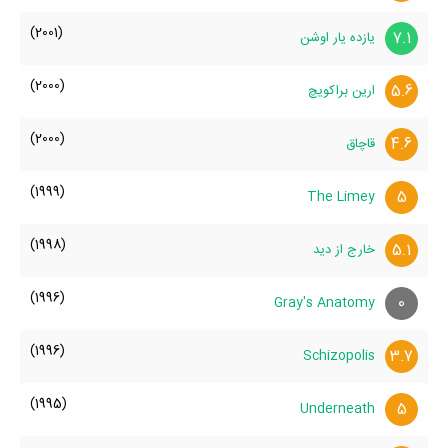
(2001)
7.1
یازده یار اوشن
(2000)
5.6
ارین براکویچ
(2000)
4.6
قاچاق
(1999)
5
The Limey
(1998)
5.1
خارج از دید
(1996)
0
Gray's Anatomy
(1996)
3.7
Schizopolis
(1995)
5
Underneath