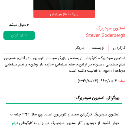
ورود به فاز ویرایش
2
دنبال میشه
‏استیون سودربرگ‏
Steven Soderbergh
دنبال کردن
کارگردان
نویسنده
بازیگر
استیون سودربرگ، کارگردان، نویسنده و بازیگر سینما و تلویزیون، در آثاری همچون
فیلم سینمایی «سیزده یار اوشن»، فیلم سینمایی «یازده یار اوشن» و فیلم سینمایی
«Logan Lucky» فعالیت داشته است.
تولد:
1963/01/14 (1341/10/24)
بیوگرافی استیون سودربرگ:
استیون سودربرگ کارگردان سینما و تلویزیون است. وی سال 1341 چشم به
جهان گشود. از مهم‌ترین آثار استیون سودربرگ می‌توان به کارگردانی
فیلم