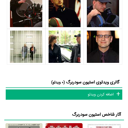
اهالی فضای سینما مطرح کند. از استیون سودربرگ نقل قول شده است که
برای کارگردانی در
فیلم سیزده یار اوشن
و همکاریش با عوامل و بازیگران
اعلام رضایت کرده است. استیون سودربرگ توانست با فعالیت در
فیلم
سیزده یار اوشن
تجربه حرفه‌ای موفقی برای خود رقم بزند و همکاری در کنار
بازیگرانی نظیر
جرج کلونی
،
برد پیت
،
مت دیمون
و
Michael Mantell
توانست سطح کاری او را متحول کند.
استیون سودربرگ علاوه‌بر
فیلم سیزده یار اوشن
، سال 1380 در 39 سالگی
فیلم یازده یار اوشن
را کارگردانی کرده است. استیون سودربرگ این‌بار با
هنرمندانی چون
جرج کلونی
،
برد پیت
،
جولیا رابرتس
و
Cecelia Ann Birt
گالری ویدئوی استیون سودربرگ
(0 ویدئو)
همکاری داشت.
اضافه کردن ویدئو
با اینکه استیون سودربرگ را بیشتر بعنوان کارگردان می‌شناسیم، اما در
حرفه‌های دیگر نیز فعال بوده است. استیون سودربرگ علاوه‌بر کارگردان
آثار شاخص استیون سودربرگ
به‌عنوان نویسنده و بازیگر نیز در سینما و تلویزیون فعالیت داشته است.
مهم‌ترین آثار استیون سودربرگ در حرفه‌ی نویسنده،
فیلم سولاریس
،
فیلم