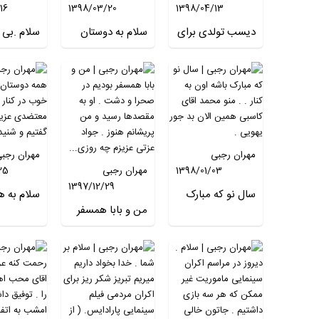
16
1398/03/20
1398/04/13
دیسب تولدی برای
سلام به دوستان
سلام .بی
استاد سید محمد
گلم .چند گاهیست
یکی از زیب
احصایی(چهره
اداره منابع طبیعی
نقطه کره 
ماندگار گرافیسم
کشور نمادی
همین گوش
خط) در گوشه ای
جانوری را برای
هست . م
از تهران و با حضور
استانها تعیین و
الجایتو د
دانشجویان سابق
تعریف نموده اند و
جامع اصفه
مهران رجبی
مهران رجب
ایشان در دانشکده
این انتخابها بر
ساخته شد
1398/01/03
مهران رجبی
25
هنرهای زیبا .
اساس وجود
۷۱۰ هجر
1397/12/29
دانشگاه تهران
حداکثری نماد
امروز را م
سال نو که مبارک
سلام به ه
انجام گرفت و
مربوطه در آن
من و بابا همسفر
برنامه زند
باشه اون به کنار . .
دوستان . 
فضایی کاملا هنری
بودیم در صحرا و
استان بوده . عقاب
هستم
منو محمد اقای
خوب در کنا
بود . جایتان
دشت . او به
طلایی نماد استان
کاسبی همین الان
معتضدی ع
بسی...
الب...
مقصدها رسید و
بد جور یهویی .
چقدر گفتی
من پریشانم هنوز .
شنیدیم.
جواد عزتی عزیزم
چه روزی پدر را از