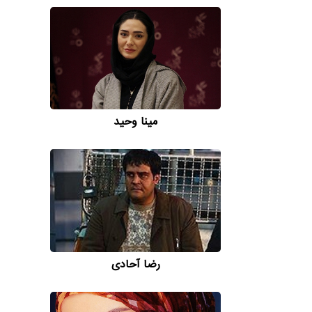
ر آن روز
 زمزمه
از وضعیت
رد دل و
د تشویق
ر گرفت و
مینا وحید
روی پا
 م...
رضا آحادی