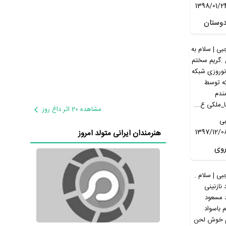
1398/01/2
دوستان
ز طرف
ی صبوری.
نم
 عباس
. و
تیاق .
مشاهده 20 اثر داغ روز
 سکانس از
بی
نز آخر
1397/12/0
هنرمندان ایرانی متولد امروز
روی
گریم
 مجموعه
بکه سه
ه توسط
رمندم
ضا_ملک