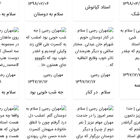
4
1398/02/06
1398/03/
استاد کیانوش
 شک
سلام به دوستان
سلام به 
عیاری عزیزم .
اترین
خوبم . امروز اومدم
عزبزم . ا
تولدت مبارکا باشه
زمین
روستای پدری
راست عل
و سایه شما از روی
ه
(کلوان) و کلی گزنه
خودم .خا
سینمای ایران کم
حراب
چیدم که هم
تسلیمی.
نشه. هیچوقت
ر مسجد
خشکش را مثل
جمشیدی.
ان .
نعنا میشود به
اشکان اش
ی
ه بسال
ماست زد و هم
امروز در
1397/12/
مهران رجبی
مهران رجبی
مهران رج
ی قمری .
تازه اش را مثل
مجموعه ط
8
1397/12/12
1397/12/17
همان
اسفناج بورانی
خط
مه
ه رود
سلام . در کنار
درست کرد که
جه شب خوبی بود
سلام به 
شبی
دوستان خوبم .
امشب که به
بینظیر است و البته
ماهتان .
ر استاد
شهرام خان عبدلی
گزنه جز‌ گیاهان
کنسرت علی اقای
سختم در
زیزم که
.مختار سائقی و
دارویی ه...
زند وکیلی اومدیم و
نوروزی ش
م و
دیگر هنرمندان تاتر
انقدر خوب بود که
امسال ک
خوب وقایع اتفاقیه
نگوووو . جای
دوست هن
که راس ساعت ۹
همتون خالی . با
#محمد_ر