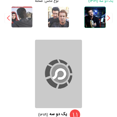
یک دو سه (1389)
نوع عکس:
صحنه
1.1
یک دو سه
(1389)