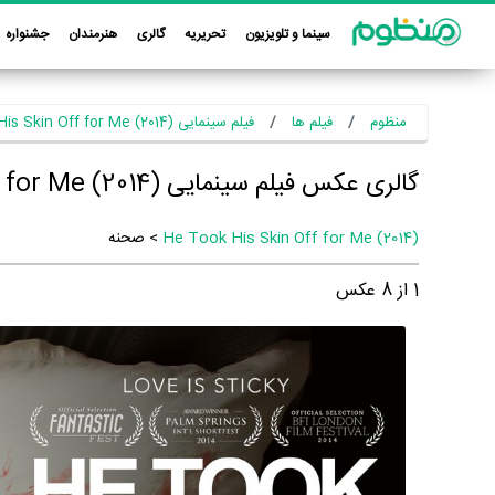
سینما و تلویزیون
تحریریه
گالری
هنرمندان
جشنواره
منظوم
فیلم ها
فیلم سینمایی He Took His Skin Off for Me (2014)
گالری عکس فیلم سینمایی He Took His Skin Off for Me (2014)
He Took His Skin Off for Me (2014)
> صحنه
1
از
8
عکس