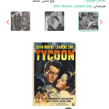
Tycoon (1947)
نوع عکس:
صحنه
هنرمندان:
Laraine Day
،
John Wayne