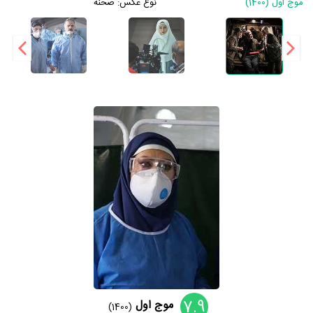
موج اول (1400)
نوع عکس:
صحنه
7.9
موج اول
(1400)