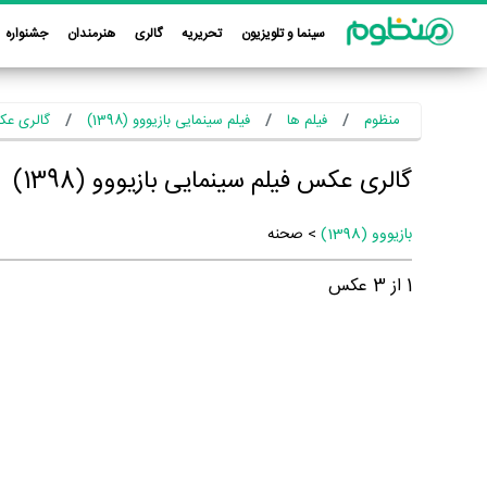
سینما و تلویزیون
تحریریه
گالری
هنرمندان
جشنواره
منظوم
فیلم ها
فیلم سینمایی بازیووو (1398)
گالری عکس 
گالری عکس فیلم سینمایی بازیووو (1398)
بازیووو (1398)
> صحنه
1
از
3
عکس