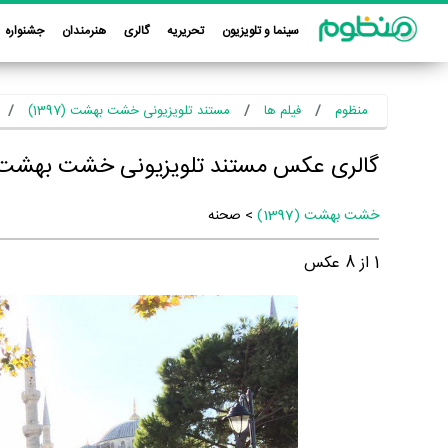
سینما و تلویزیون
تحریریه
گالری
هنرمندان
جشنواره
منظوم
فیلم ها
مستند تلویزیونی خشت بهشت (1397)
گالری عکس مستند تلویزیونی خشت بهشت (397
خشت بهشت (1397)
> صحنه
1
از
8
عکس