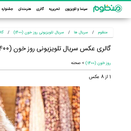
سینما و تلویزیون
تحریریه
گالری
هنرمندان
جشنواره
منظوم
سریال ها
سریال تلویزیونی روز خون (1400)
گال
گالری عکس سریال تلویزیونی روز خون (1400)
روز خون (1400)
> صحنه
1
از
8
عکس