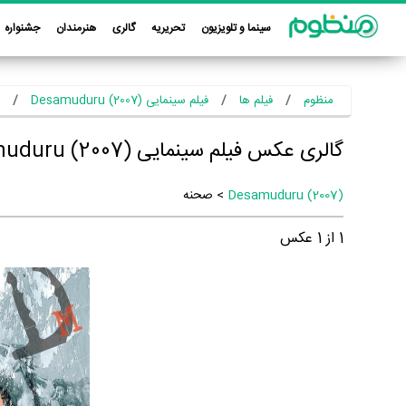
سینما و تلویزیون
تحریریه
گالری
هنرمندان
جشنواره
منظوم
فیلم ها
فیلم سینمایی Desamuduru (2007)
گالری عکس فیلم سینمایی Desamuduru (2007)
Desamuduru (2007)
> صحنه
1
از
1
عکس