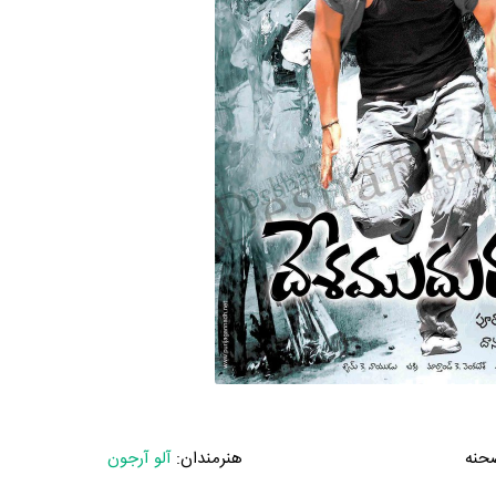
حنه
هنرمندان:
آلو آرجون