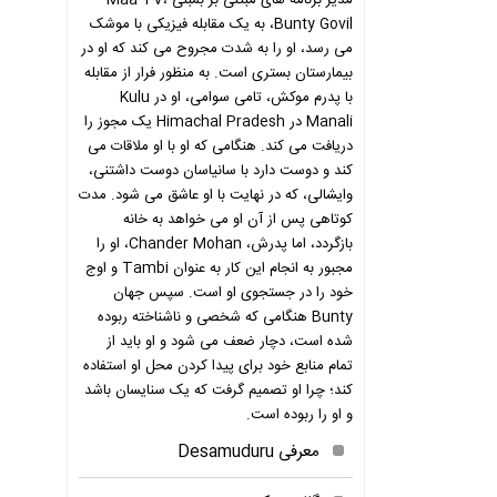
مدیر برنامه های مبتنی بر بمبئی Maa TV،
Bunty Govil، به یک مقابله فیزیکی با موشک
می رسد، او را به شدت مجروح می کند که او در
بیمارستان بستری است. به منظور فرار از مقابله
با پدرم موکش، تامی سوامی، او در Kulu
Manali در Himachal Pradesh یک مجوز را
دریافت می کند. هنگامی که او با او ملاقات می
کند و دوست دارد با سانیاسان دوست داشتنی،
وایشالی، که در نهایت با او عاشق می شود. مدت
کوتاهی پس از آن او می خواهد به خانه
بازگردد، اما پدرش، Chander Mohan، او را
مجبور به انجام این کار به عنوان Tambi و اوج
خود را در جستجوی او است. سپس جهان
Bunty هنگامی که شخصی و ناشناخته ربوده
شده است، دچار ضعف می شود و او باید از
تمام منابع خود برای پیدا کردن محل او استفاده
کند؛ چرا او تصمیم گرفت که یک سنایسان باشد
و او را ربوده است.
معرفی Desamuduru