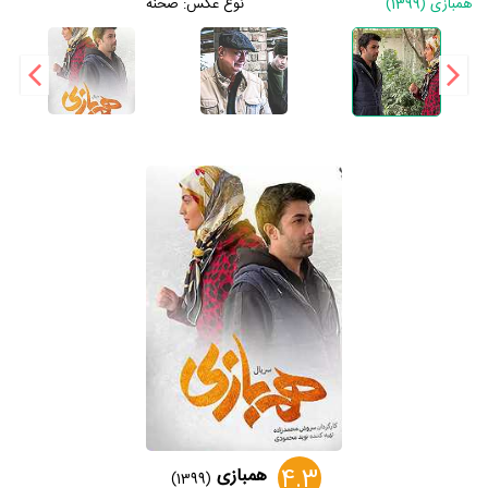
همبازی (1399)
نوع عکس:
صحنه
4.3
همبازی
(1399)