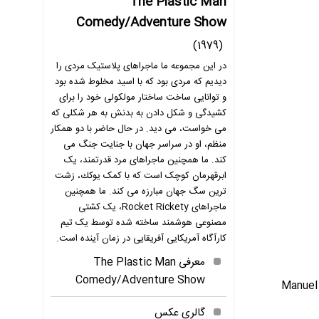
The Plastic Man
Comedy/Adventure Show
(1979)
در این مجموعه ما ماجراهای پلاستیک مردی را
دیدیم که مردی بود که با اسید مخلوط شده بود
و توانایی ساخت ساختار مولکولی خود را برای
کشیدگی و شکل دادن به بدنش به هر شکلی که
می خواست، می دید. در حال حاضر با دو همکار
منظم، او در سراسر جهان با جنایت جنگ می
کند. ما همچنین ماجراهای مرد قدرتمند، یک
ابرقهرمان کوچک است که با کمک یوكك، زشت
ترین سگ جهان مبارزه می كند. ما همچنین
ماجراهای Rocket Rickety، یک کشتی
مصنوعی هوشمند ساخته شده توسط یک تیم
کارآگاه آمریکایی آفریقایی در زمان آینده است.
معرفی The Plastic Man
Comedy/Adventure Show
سریال تلویزیونی The Plastic Man Comedy/Adventure Show به کارگردانی Charles A. Nichols و John Kimball و Rudy Larriva و Manuel
گالری عکس