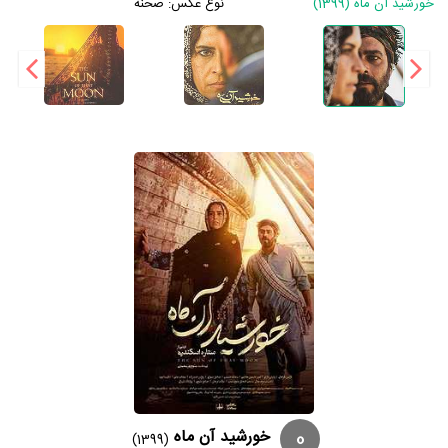
خورشید آن ماه (1399)
نوع عکس:
صحنه
0
خورشید آن ماه
(1399)