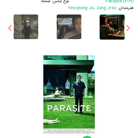
Parasite (2019)
نوع عکس:
صحنه
هنرمندان:
Jung Ji-so
،
Yeo-jeong Jo