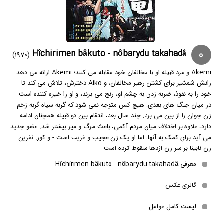
0
Hîchirimen bâkuto - nôbarydu takahadâ
(1970)
Akemi و مرد قبیله او با مخالفان خود مقابله می کنند؛ Akemi ارائه می دهد
رانش شمشیر برای کشتن رهبر مخالفان، و Aiko دخترش، تلاش می کند تا
خود را به نفوذ، ضربه زدن به چشم او، رنج می برند، و او را خیره کننده است.
در میان جنگ های بعدی، هیچ کس متوجه نمی شود که گربه سیاه گربه زخم
زن جوان را از بین می برد. چند سال بعد، انتقام بین دو قبیله همچنان ادامه
دارد، علاوه بر اختلاف میان مردم آکمی، باعث مرگ و میر بیشتر شد. عضو جدید
می آید برای کمک به آنها، اما او یک زن عجیب و غریب است - و کور. نفرین
زن نابینا بر سر زن اژدها سقوط کرده است.
معرفی Hîchirimen bâkuto - nôbarydu takahadâ
گالری عکس
لیست کامل عوامل