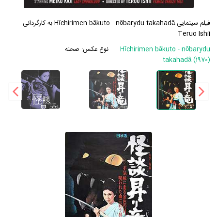
فیلم سینمایی Hîchirimen bâkuto - nôbarydu takahadâ به کارگردانی
Teruo Ishii
Hîchirimen bâkuto - nôbarydu
نوع عکس:
صحنه
takahadâ (1970)