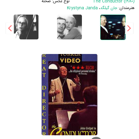
The Conductor (1980)
نوع عکس:
صحنه
هنرمندان:
جان گیلگد
،
Krystyna Janda