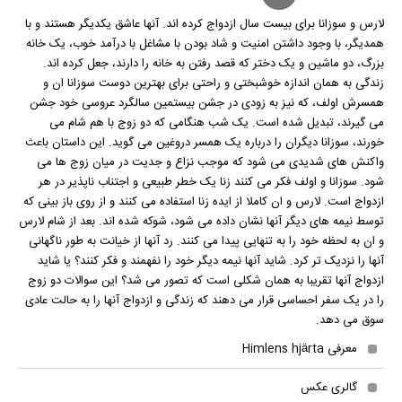
لارس و سوزانا برای بیست سال ازدواج کرده اند. آنها عاشق یکدیگر هستند و با
همدیگر، با وجود داشتن امنیت و شاد بودن با مشاغل با درآمد خوب، یک خانه
بزرگ، دو ماشین و یک دختر که قصد رفتن به خانه را دارند، جعل کرده اند.
زندگی به همان اندازه خوشبختی و راحتی برای بهترین دوست سوزانا ان و
همسرش اولف، که نیز به زودی در جشن بیستمین سالگرد عروسی خود جشن
می گیرند، تبدیل شده است. یک شب هنگامی که دو زوج با هم شام می
خورند، سوزانا دیگران را درباره یک همسر دروغین می گوید. این داستان باعث
واکنش های شدیدی می شود که موجب نزاع و جدیت در میان زوج ها می
شود. سوزانا و اولف فکر می کنند زنا یک خطر طبیعی و اجتناب ناپذیر در هر
ازدواج است. لارس و ان کاملا از ایده زنا استفاده می کنند و از روی باز بینی که
توسط نیمه های دیگر آنها نشان داده می شود، شوکه شده اند. بعد از شام لارس
و ان به لحظه خود را به تنهایی پیدا می کنند. رد آنها از خیانت به طور ناگهانی
آنها را نزدیک تر کرد. شاید آنها نیمه دیگر خود را نفهمند و فکر کنند؟ یا شاید
ازدواج آنها تقریبا به همان شکلی است که تصور می شد؟ این سوالات دو زوج
را در یک سفر احساسی قرار می دهند که زندگی و ازدواج آنها را به حالت عادی
سوق می دهد.
معرفی Himlens hjärta
گالری عکس