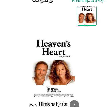
Himlens hjärta (2008)
نوع عکس:
صحنه
0
Himlens hjärta
(2008)