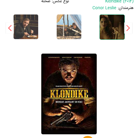
Klondike (2014)
نوع عکس:
صحنه
هنرمندان:
Conor Leslie