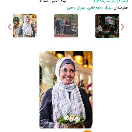
لطفا دور نزنیم (1388)
نوع عکس:
صحنه
هنرمندان:
بهزاد رحیم‌خانی
،
مهران رجبی