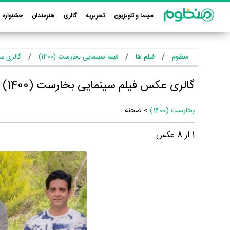
سینما و تلویزیون
تحریریه
گالری
هنرمندان
جشنواره
منظوم
فیلم ها
فیلم سینمایی بخارست (1400)
گالری عک
گالری عکس فیلم سینمایی بخارست (1400)
بخارست (1400)
> صحنه
1
از
8
عکس