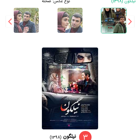
نیلگون (1398)
نوع عکس:
صحنه
3
نیلگون
(1398)