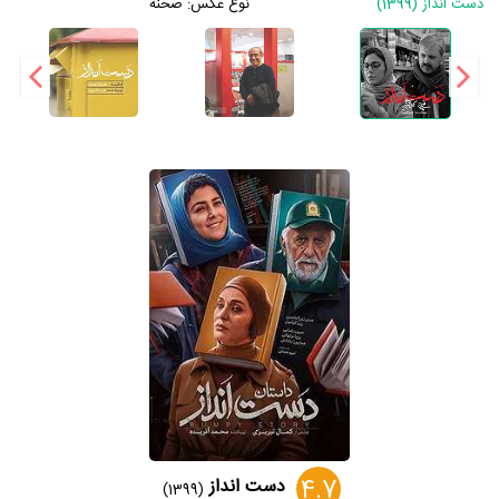
دست انداز (1399)
نوع عکس:
صحنه
4.7
دست انداز
(1399)