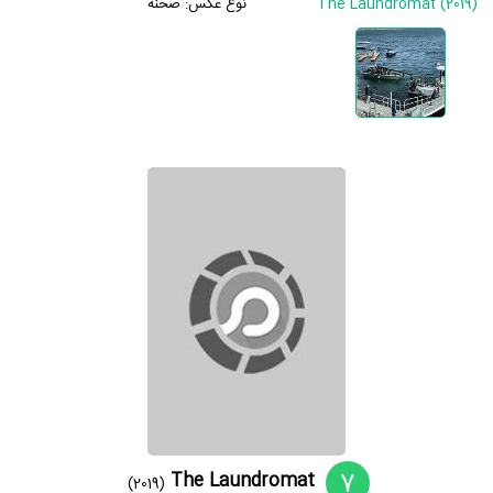
The Laundromat (2019)
نوع عکس:
صحنه
7
The Laundromat
(2019)