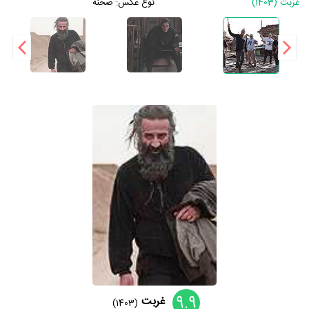
غربت (1403)
نوع عکس:
صحنه
9.9
غربت
(1403)