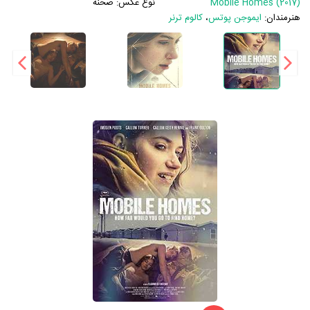
Mobile Homes (2017)
نوع عکس:
صحنه
هنرمندان:
ایموجن پوتس
،
کالوم ترنر