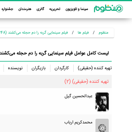
سینما و تلویزیون
تحریریه
گالری
هنرمندان
جشنواره
منظوم
فیلم ها
فیلم سینمایی گربه را دم حجله می‌کشند (1348)
لیست کامل عوامل فیلم سینمایی گربه را دم حجله می‌کشند
تهیه کننده (حقیقی)
کارگردان
بازیگران
نویسنده
تهیه کننده (حقیقی)
(2)
عبدالحسین گیل
محمدکریم ارباب