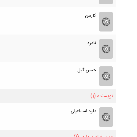
کارمن
نادره
حسن گیل
نویسنده
(1)
داود اسماعیلی