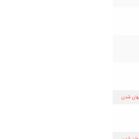
هان شدن
هان شدن