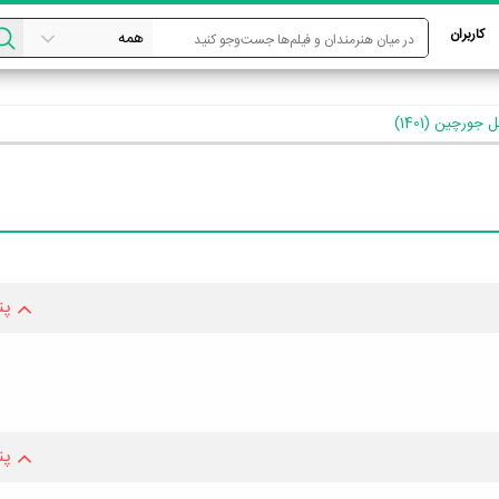
کاربران
 جورچین (1401)
پن
پن