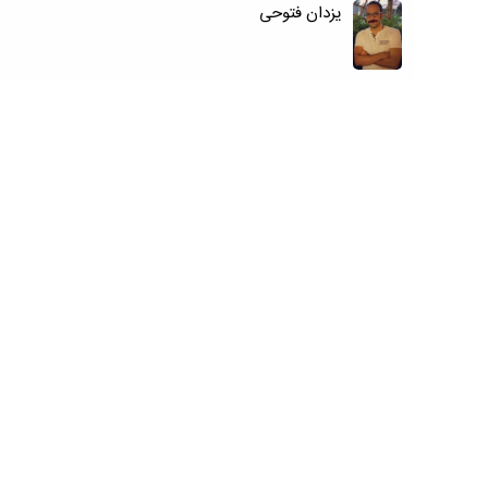
یزدان فتوحی