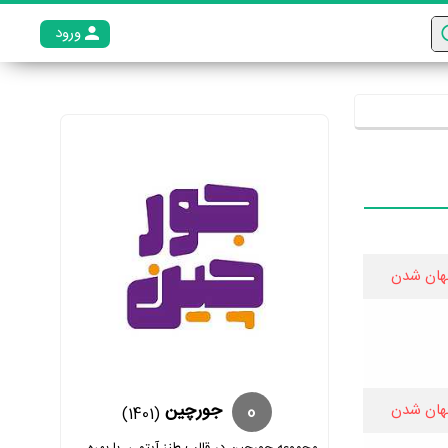
ورود
عضو م
هان شدن
0
جورچین
هان شدن
(1401)