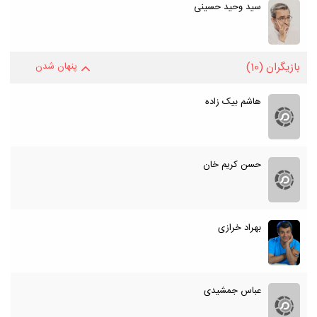
سید وحید حسینی
بازیگران
(10)
پنهان شدن
هاشم بیک زاده
حسن کریم خان
بهراد خرازی
عباس جمشیدی