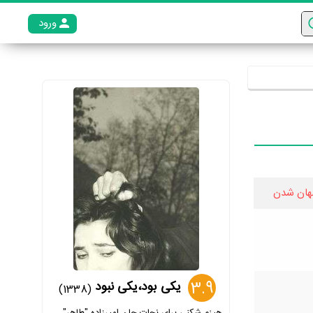
ورود
عضو م
هان شدن
3.9
یکی بود،یکی نبود
(1338)