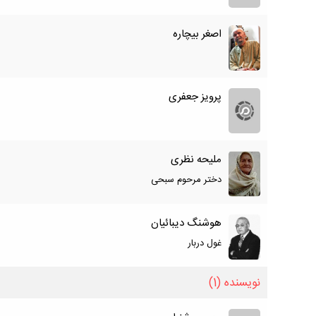
اصغر بیچاره
پرویز جعفری
ملیحه نظری
دختر مرحوم سبحی
هوشنگ دیبائیان
غول دربار
نویسنده
(1)