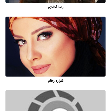
رضا آحادی
شراره رخام