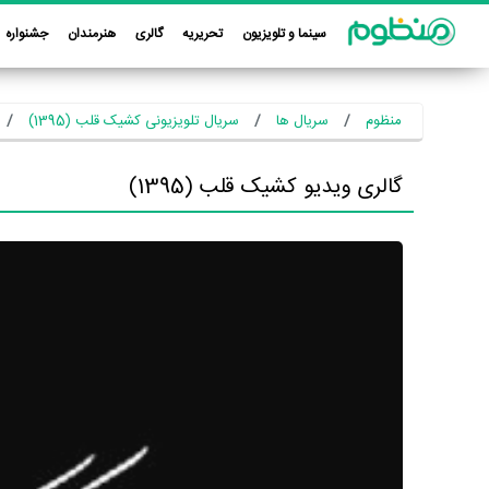
سینما و تلویزیون
تحریریه
گالری
هنرمندان
جشنواره
منظوم
سریال ها
سریال تلویزیونی کشیک قلب (1395)
گالری ویدیو کشیک قلب (1395)