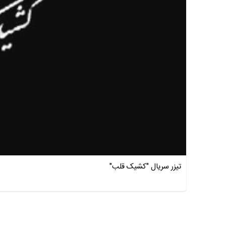
تیزر سریال "کشیک قلب"