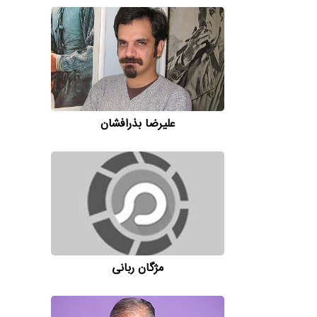
علیرضا بذرافشان
مژگان ربانی