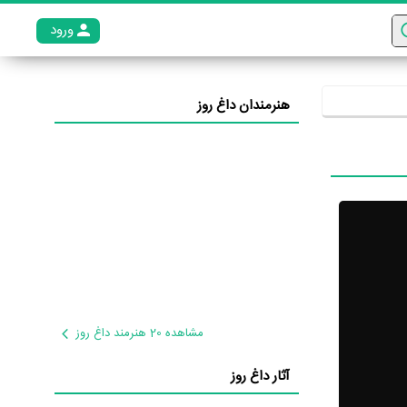
ورود
عضو م
هنرمندان داغ روز
مشاهده 20 هنرمند داغ روز
آثار داغ روز