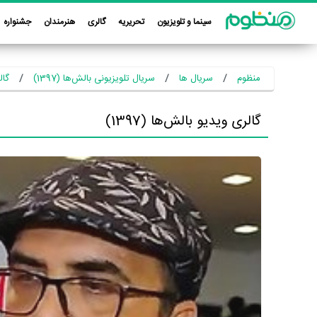
سینما و تلویزیون
تحریریه
گالری
هنرمندان
جشنواره
منظوم
سریال ها
سریال تلویزیونی بالش‌ها (1397)
گال
گالری ویدیو بالش‌ها (1397)