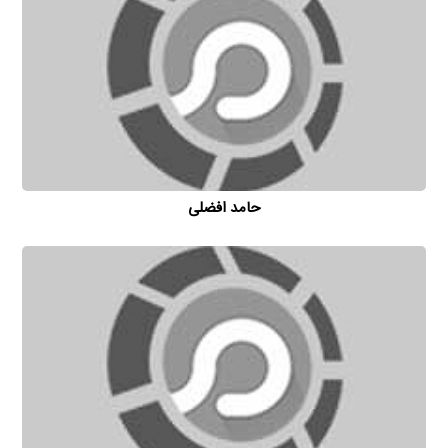
حامد افضلی