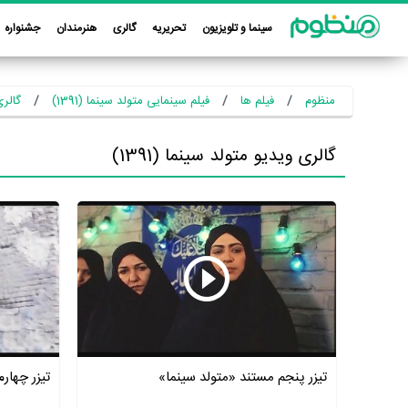
سینما و تلویزیون
تحریریه
گالری
هنرمندان
جشنواره
منظوم
فیلم ها
فیلم سینمایی متولد سینما (1391)
گالری 
گالری ویدیو متولد سینما (1391)
تیزر پنجم مستند «متولد سینما»
تیزر چهار