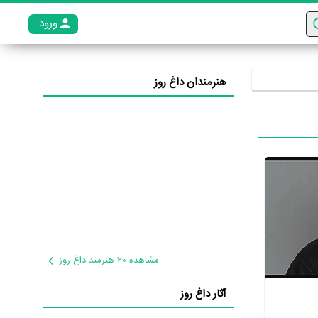
ورود
عضو م
هنرمندان داغ روز
مشاهده 20 هنرمند داغ روز
آثار داغ روز