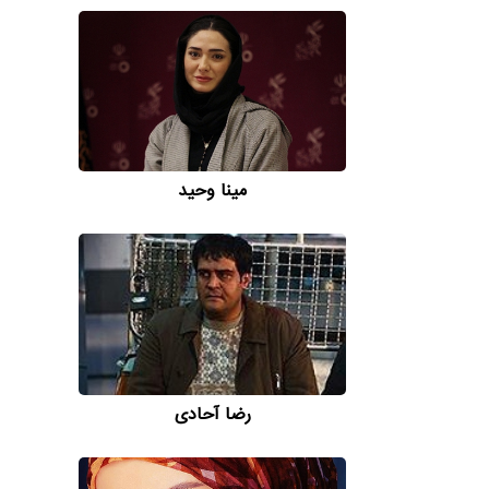
مینا وحید
رضا آحادی