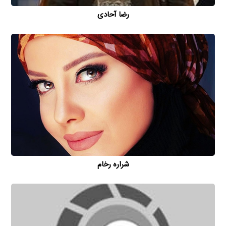
رضا آحادی
شراره رخام