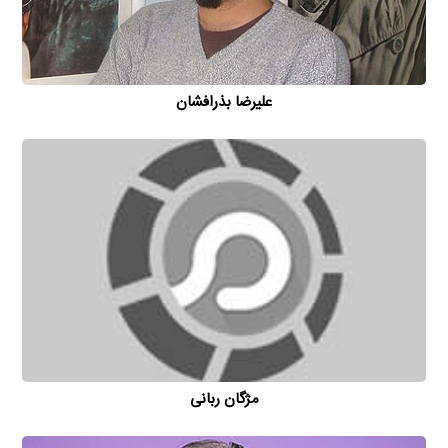
علیرضا بذرافشان
مژگان ربانی