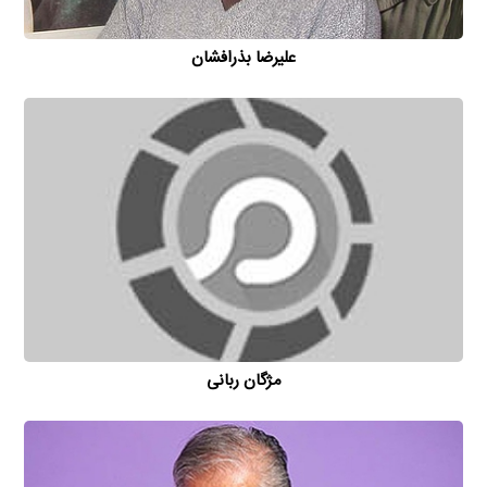
علیرضا بذرافشان
مژگان ربانی