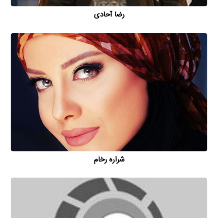
رضا آحادی
شراره رخام