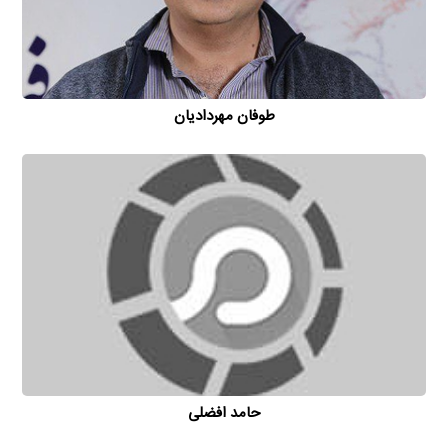
طوفان مهردادیان
حامد افضلی