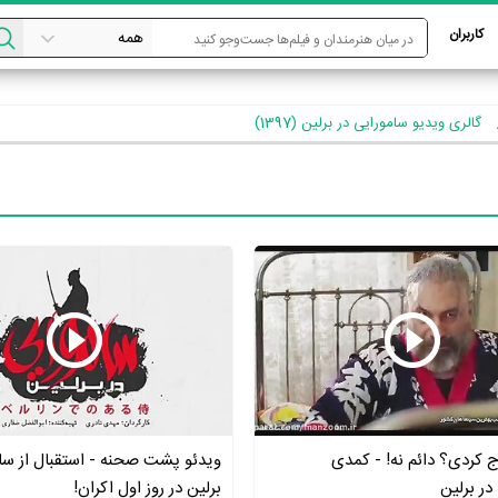
کاربران
گالری ویدیو سامورایی در برلین (1397)
ج کردی؟ دائم نه! - کمدی
ویدئو پشت صحنه - استقبال از سام
در برلین
برلین در روز اول اکران!