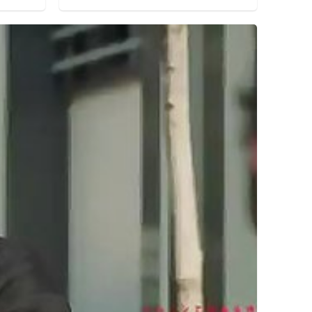
برلین