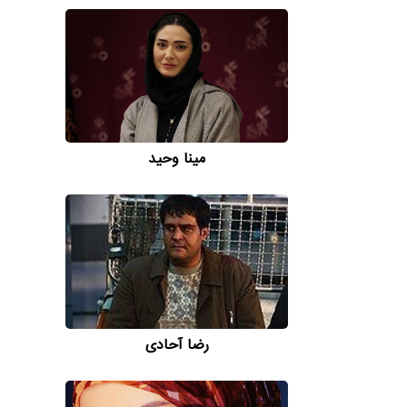
مینا وحید
رضا آحادی