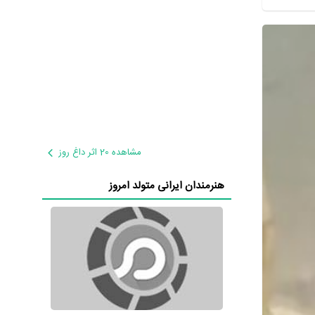
مشاهده 20 اثر داغ روز
هنرمندان ایرانی متولد امروز