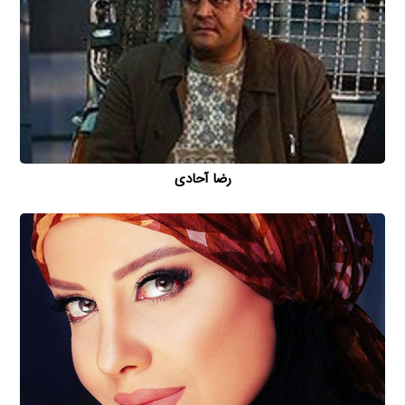
رضا آحادی