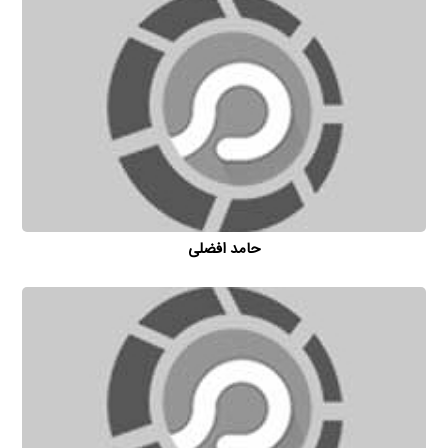
حامد افضلی